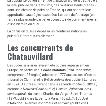
La popularité du règlement de Chatauvillard tient peut-être à
la liste, publiée dans le volume, des militaires hauts gradés -
dont une dizaine de pairs de France- qui ont apporté leur
approbation aux règles exposées. Le reste de l’ouvrage (en
fait, sa plus grande partie) est constitué de commentaires et
d’une histoire du duel.
La diffusion du livre dépassa les frontières nationales
puisqu’il fut traduit en allemand.
Les concurrents de
Chatauvillard
Des codes similaires avaient été publiés auparavant en
Europe, en particulier
le code irlandais
(
Irish Code Duello
,
comprenant 25 règles) adopté en 1777 aux assises d’été du
tribunal de Clonmel et le
British code of duel
publié à Londres
e
en 1824. D’autres suivirent dans la seconde moitié du XIX
s.,
comme le
Nouveau Code du duel, Histoire, législation, droit
contemporain
du comte Charles du Verger Saint-Thomas
(1879, publié chez E. Dentu à Paris, 465 p.),
l’Art du duel
d’Adolphe Tavernier, escrimeur et écrivain (publié chez