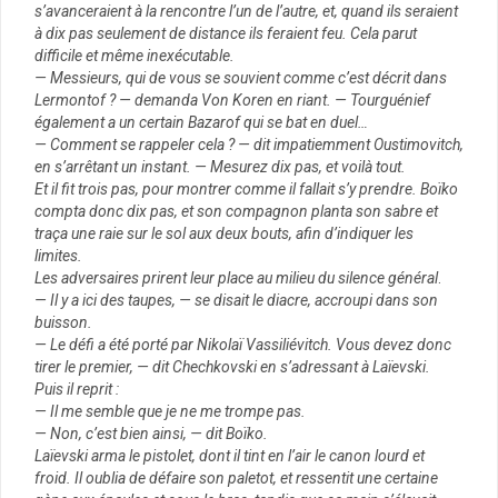
s’avanceraient à la rencontre l’un de l’autre, et, quand ils seraient
à dix pas seulement de distance ils feraient feu. Cela parut
difficile et même inexécutable.
— Messieurs, qui de vous se souvient comme c’est décrit dans
Lermontof ? — demanda Von Koren en riant. — Tourguénief
également a un certain Bazarof qui se bat en duel…
— Comment se rappeler cela ? — dit impatiemment Oustimovitch,
en s’arrêtant un instant. — Mesurez dix pas, et voilà tout.
Et il fit trois pas, pour montrer comme il fallait s’y prendre. Boïko
compta donc dix pas, et son compagnon planta son sabre et
traça une raie sur le sol aux deux bouts, afin d’indiquer les
limites.
Les adversaires prirent leur place au milieu du silence général
.
— Il y a ici des taupes, — se disait le diacre, accroupi dans son
buisson.
— Le défi a été porté par Nikolaï Vassiliévitch. Vous devez donc
tirer le premier, — dit Chechkovski en s’adressant à Laïevski.
Puis il reprit :
— Il me semble que je ne me trompe pas.
— Non, c’est bien ainsi, — dit Boïko.
Laïevski arma le pistolet, dont il tint en l’air le canon lourd et
froid. Il oublia de défaire son paletot, et ressentit une certaine