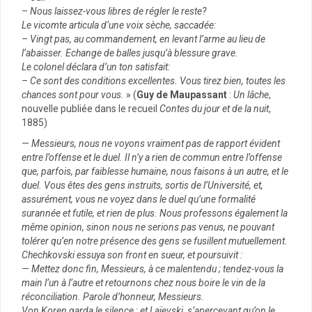
– Nous laissez-vous libres de régler le reste?
Le vicomte articula d’une voix sèche, saccadée:
– Vingt pas, au commandement, en levant l’arme au lieu de
l’abaisser. Echange de balles jusqu’à blessure grave.
Le colonel déclara d’un ton satisfait:
– Ce sont des conditions excellentes. Vous tirez bien, toutes les
chances sont pour vous.
» (
Guy de Maupassant
:
Un lâche
,
nouvelle publiée dans le recueil
Contes du jour et de la nuit
,
1885)
— Messieurs, nous ne voyons vraiment pas de rapport évident
entre l’offense et le duel. Il n’y a rien de commun entre l’offense
que, parfois, par faiblesse humaine, nous faisons à un autre, et le
duel. Vous êtes des gens instruits, sortis de l’Université, et,
assurément, vous ne voyez dans le duel qu’une formalité
surannée et futile, et rien de plus. Nous professons également la
même opinion, sinon nous ne serions pas venus, ne pouvant
tolérer qu’en notre présence des gens se fusillent mutuellement.
Chechkovski essuya son front en sueur, et poursuivit :
— Mettez donc fin, Messieurs, à ce malentendu ; tendez-vous la
main l’un à l’autre et retournons chez nous boire le vin de la
réconciliation. Parole d’honneur, Messieurs.
Von Koren garda le silence ; et Laïevski, s’apercevant qu’on le