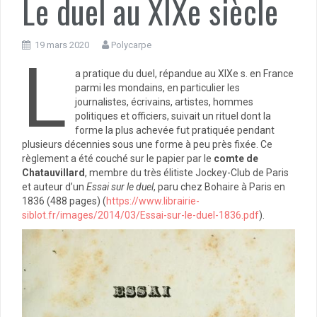
Le duel au XIXe siècle
19 mars 2020
Polycarpe
L
a pratique du duel, répandue au XIXe s. en France
parmi les mondains, en particulier les
journalistes, écrivains, artistes, hommes
politiques et officiers, suivait un rituel dont la
forme la plus achevée fut pratiquée pendant
plusieurs décennies sous une forme à peu près fixée. Ce
règlement a été couché sur le papier par le
comte de
Chatauvillard
, membre du très élitiste Jockey-Club de Paris
et auteur d’un
Essai sur le duel
, paru chez Bohaire à Paris en
1836 (488 pages) (
https://www.librairie-
siblot.fr/images/2014/03/Essai-sur-le-duel-1836.pdf
).