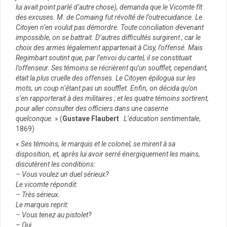
lui avait point parlé d’autre chose), demanda que le Vicomte fît
des excuses. M. de Comaing fut révolté de l’outrecuidance. Le
Citoyen n’en voulut pas démordre. Toute conciliation devenant
impossible, on se battrait. D’autres difficultés surgirent ; car le
choix des armes légalement appartenait à Cisy, l’offensé. Mais
Regimbart soutint que, par l’envoi du cartel, il se constituait
l’offenseur. Ses témoins se récrièrent qu’un soufflet, cependant,
était la plus cruelle des offenses. Le Citoyen épilogua sur les
mots, un coup n’étant pas un soufflet. Enfin, on décida qu’on
s’en rapporterait à des militaires ; et les quatre témoins sortirent,
pour aller consulter des officiers dans une caserne
quelconque.
» (
Gustave Flaubert
:
L’éducation sentimentale
,
1869)
«
Ses témoins, le marquis et le colonel, se mirent à sa
disposition, et, après lui avoir serré énergiquement les mains,
discutèrent les conditions:
– Vous voulez un duel sérieux?
Le vicomte répondit:
– Très sérieux.
Le marquis reprit:
– Vous tenez au pistolet?
– Oui.