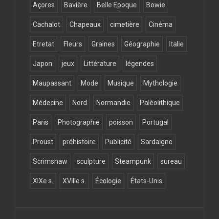
Açores
Bavière
Belle Epoque
Bowie
Cachalot
Chapeaux
cimetière
Cinéma
Etretat
Fleurs
Graines
Géographie
Italie
Japon
jeux
Littérature
légendes
Maupassant
Mode
Musique
Mythologie
Médecine
Nord
Normandie
Paléolithique
Paris
Photographie
poisson
Portugal
Proust
préhistoire
Publicité
Sardaigne
Scrimshaw
sculpture
Steampunk
sureau
XIXe s.
XVIIIe s.
Écologie
États-Unis