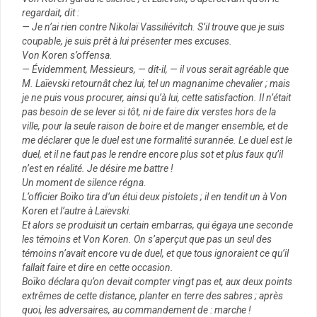
regardait, dit :
— Je n’ai rien contre Nikolaï Vassiliévitch. S’il trouve que je suis
coupable, je suis prêt à lui présenter mes excuses.
Von Koren s’offensa.
— Évidemment, Messieurs, — dit-il, — il vous serait agréable que
M. Laïevski retournât chez lui, tel un magnanime chevalier ; mais
je ne puis vous procurer, ainsi qu’à lui, cette satisfaction. Il n’était
pas besoin de se lever si tôt, ni de faire dix verstes hors de la
ville, pour la seule raison de boire et de manger ensemble, et de
me déclarer que le duel est une formalité surannée. Le duel est le
duel, et il ne faut pas le rendre encore plus sot et plus faux qu’il
n’est en réalité. Je désire me battre !
Un moment de silence régna.
L’officier Boïko tira d’un étui deux pistolets ; il en tendit un à Von
Koren et l’autre à Laïevski.
Et alors se produisit un certain embarras, qui égaya une seconde
les témoins et Von Koren. On s’aperçut que pas un seul des
témoins n’avait encore vu de duel, et que tous ignoraient ce qu’il
fallait faire et dire en cette occasion.
Boïko déclara qu’on devait compter vingt pas et, aux deux points
extrêmes de cette distance, planter en terre des sabres ; après
quoi, les adversaires, au commandement de : marche !