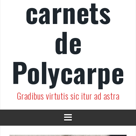
carnets
de
Polycarpe
Gradibus virtutis sic itur ad astra