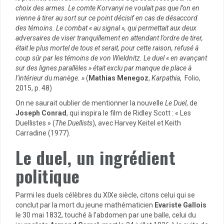
choix des armes. Le comte Korvanyi ne voulait pas que l’on en
vienne à tirer au sort sur ce point décisif en cas de désaccord
des témoins. Le combat « au signal », qui permettait aux deux
adversaires de viser tranquillement en attendant l’ordre de tirer,
était le plus mortel de tous et serait, pour cette raison, refusé à
coup sûr par les témoins de von Wieldnitz. Le duel « en avançant
sur des lignes parallèles » était exclu par manque de place à
l’intérieur du manège. »
(
Mathias Menegoz
,
Karpathia
, Folio,
2015, p. 48)
On ne saurait oublier de mentionner la nouvelle
Le Duel
, de
Joseph Conrad
, qui inspira le film de Ridley Scott : « Les
Duellistes » (
The Duellists
), avec Harvey Keitel et Keith
Carradine (1977).
Le duel, un ingrédient
politique
Parmi les duels célèbres du XIXe siècle, citons celui qui se
conclut par la mort du jeune mathématicien
Evariste Gallois
le 30 mai 1832, touché à l’abdomen par une balle, celui du