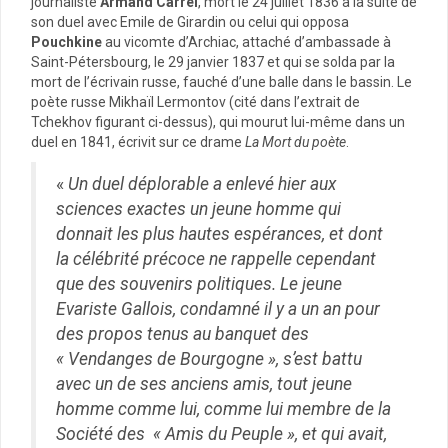
journaliste
Armand Carrel
, mort le 24 juillet 1836 à la suite de
son duel avec Emile de Girardin ou celui qui opposa
Pouchkine
au vicomte d’Archiac, attaché d’ambassade à
Saint-Pétersbourg, le 29 janvier 1837 et qui se solda par la
mort de l’écrivain russe, fauché d’une balle dans le bassin. Le
poète russe Mikhaïl Lermontov (cité dans l’extrait de
Tchekhov figurant ci-dessus), qui mourut lui-même dans un
duel en 1841, écrivit sur ce drame
La Mort du poète
.
«
Un duel déplorable a enlevé hier aux
sciences exactes un jeune homme qui
donnait les plus hautes espérances, et dont
la célébrité précoce ne rappelle cependant
que des souvenirs politiques. Le jeune
Evariste Gallois, condamné il y a un an pour
des propos tenus au banquet des
« Vendanges de Bourgogne », s’est battu
avec un de ses anciens amis, tout jeune
homme comme lui, comme lui membre de la
Société des « Amis du Peuple », et qui avait,