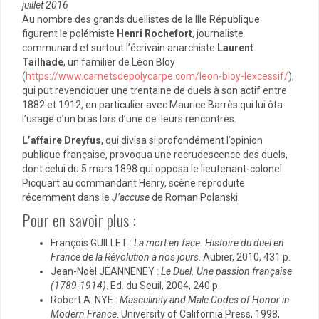
juillet 2016
Au nombre des grands duellistes de la IIIe République
figurent le polémiste
Henri Rochefort
, journaliste
communard et surtout l’écrivain anarchiste
Laurent
Tailhade
, un familier de Léon Bloy
(
https://www.carnetsdepolycarpe.com/leon-bloy-lexcessif/
),
qui put revendiquer une trentaine de duels à son actif entre
1882 et 1912, en particulier avec Maurice Barrès qui lui ôta
l’usage d’un bras lors d’une de leurs rencontres.
L’affaire Dreyfus
, qui divisa si profondément l’opinion
publique française, provoqua une recrudescence des duels,
dont celui du 5 mars 1898 qui opposa le lieutenant-colonel
Picquart au commandant Henry, scène reproduite
récemment dans le
J’accuse
de Roman Polanski.
Pour en savoir plus :
François GUILLET :
La mort en face. Histoire du duel en
France de la Révolution à nos jours
. Aubier, 2010, 431 p.
Jean-Noël JEANNENEY :
Le Duel. Une passion française
(1789-1914)
. Ed. du Seuil, 2004, 240 p.
Robert A. NYE :
Masculinity and Male Codes of Honor in
Modern France
. University of California Press, 1998,