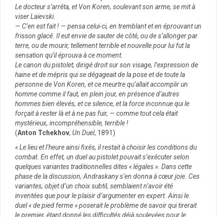
Le docteur s’arrêta, et Von Koren, soulevant son arme, se mit à
viser Laïevski.
— C’en est fait ! — pensa celui-ci, en tremblant et en éprouvant un
frisson glacé. Il eut envie de sauter de côté, ou de s’allonger par
terre, ou de mourir, tellement terrible et nouvelle pour lui fut la
sensation qu’il éprouva à ce moment.
Le canon du pistolet, dirigé droit sur son visage, l’expression de
haine et de mépris qui se dégageait de la pose et de toute la
personne de Von Koren, et ce meurtre qu’allait accomplir un
homme comme il faut, en plein jour, en présence d’autres
hommes bien élevés, et ce silence, et la force inconnue qui le
forçait à rester là et à ne pas fuir, — comme tout cela était
mystérieux, incompréhensible, terrible !
(
Anton Tchekhov
,
Un Duel
, 1891)
« Le lieu et l’heure ainsi fixés, il restait à choisir les conditions du
combat. En effet, un duel au pistolet pouvait s’exécuter selon
quelques variantes traditionnelles dites « légales ». Dans cette
phase de la discussion, Andraskany s’en donna à cœur joie. Ces
variantes, objet d’un choix subtil, semblaient n’avoir été
inventées que pour le plaisir d’argumenter en expert. Ainsi le
duel « de pied ferme » poserait le problème de savoir qui tirerait
le premier, étant donné les difficultés déjà soulevées pour le