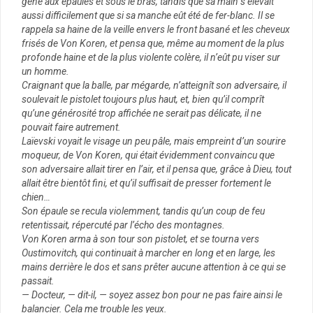
gène aux épaules et sous le bras, tandis que sa main s’élevait
aussi difficilement que si sa manche eût été de fer-blanc. Il se
rappela sa haine de la veille envers le front basané et les cheveux
frisés de Von Koren, et pensa que, même au moment de la plus
profonde haine et de la plus violente colère, il n’eût pu viser sur
un homme.
Craignant que la balle, par mégarde, n’atteignît son adversaire, il
soulevait le pistolet toujours plus haut, et, bien qu’il comprît
qu’une générosité trop affichée ne serait pas délicate, il ne
pouvait faire autrement.
Laïevski voyait le visage un peu pâle, mais empreint d’un sourire
moqueur, de Von Koren, qui était évidemment convaincu que
son adversaire allait tirer en l’air, et il pensa que, grâce à Dieu, tout
allait être bientôt fini, et qu’il suffisait de presser fortement le
chien…
Son épaule se recula violemment, tandis qu’un coup de feu
retentissait, répercuté par l’écho des montagnes.
Von Koren arma à son tour son pistolet, et se tourna vers
Oustimovitch, qui continuait à marcher en long et en large, les
mains derrière le dos et sans prêter aucune attention à ce qui se
passait.
— Docteur, — dit-il, — soyez assez bon pour ne pas faire ainsi le
balancier. Cela me trouble les yeux.