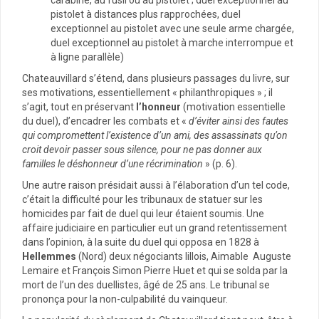
pistolet à distances plus rapprochées, duel
exceptionnel au pistolet avec une seule arme chargée,
duel exceptionnel au pistolet à marche interrompue et
à ligne parallèle)
Chateauvillard s’étend, dans plusieurs passages du livre, sur
ses motivations, essentiellement « philanthropiques » ; il
s’agit, tout en préservant
l’honneur
(motivation essentielle
du duel), d’encadrer les combats et «
d’éviter ainsi des fautes
qui compromettent l’existence d’un ami, des assassinats qu’on
croit devoir passer sous silence, pour ne pas donner aux
familles le déshonneur d’une récrimination
» (p. 6).
Une autre raison présidait aussi à l’élaboration d’un tel code,
c’était la difficulté pour les tribunaux de statuer sur les
homicides par fait de duel qui leur étaient soumis. Une
affaire judiciaire en particulier eut un grand retentissement
dans l’opinion, à la suite du duel qui opposa en 1828 à
Hellemmes
(Nord) deux négociants lillois, Aimable Auguste
Lemaire et François Simon Pierre Huet et qui se solda par la
mort de l’un des duellistes, âgé de 25 ans. Le tribunal se
prononça pour la non-culpabilité du vainqueur.