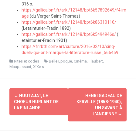
316 p.
https://gallica.bnf.fr/ark:/12148/bpt6k57892649/f4.im
age
(du Verger Saint-Thomas)
https://gallica.bnf.fr/ark:/12148/bpt6k86310110/
(Letainturier-Fradin 1892)
https://gallica.bnf.fr/ark:/12148/bpt6k5494946s/
(
etainturier-Fradin 1901)
https://fr.rbth.com/art/culture/2016/02/10/cinq-
duels-qui-ont-marque-la-litterature-russe_566459
Rites et codes
Belle Epoque
,
Cinéma
,
Flaubert
,
Maupassant
,
XIXe s.
Navigation
←
HUUTAJAT, LE
HENRI GADEAU DE
CHOEUR HURLANT DE
KERVILLE (1858-1940),
d'article
LA FINLANDE
UN SAVANT À
L’ANCIENNE
→